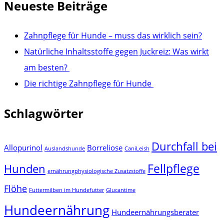
Neueste Beiträge
Zahnpflege für Hunde – muss das wirklich sein?
Natürliche Inhaltsstoffe gegen Juckreiz: Was wirkt
am besten?
Die richtige Zahnpflege für Hunde
Schlagwörter
Durchfall bei
Allopurinol
Borreliose
Auslandshunde
CaniLeish
Fellpflege
Hunden
ernährungphysiologische Zusatzstoffe
Flöhe
Futtermilben im Hundefutter
Glucantime
Hundeernährung
Hundeernährungsberater