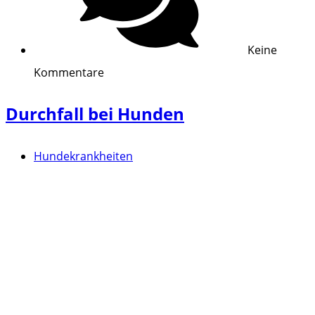
Keine
Kommentare
Durchfall bei Hunden
Hundekrankheiten
Magen-Darm-Probleme wie Durchfall gehören mit zu den
häufigsten Hundekrankheiten. Wir klären in diesem
Blogbeitrag, was Sie tun können, wenn Ihr Hund an
Durchfall leidet.