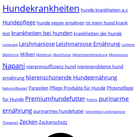
Hundekrankheiten
hunde krankheiten a-z
Hundepflege
hunde vegan ernähren
ist mein hund krank
krankheiten bei hunden
test
krankheiten der hunde
Leishmaniose
Leishmaniose Ernährung
Leisguard
Letifend
Milben
Methionin
Miltefosin
Mischfutter
Mittelmeererkrankung
Mykotoxine
Napani
niereninsuffizienz hund
nierenprobleme hund
Nierenschonende Hundeernährung
ernährung
Parasiten
Pflege Produkte für Hunde
Pfotenpflege
Nährstoffbedarf
Premiumhundefutter
purinarme
für Hunde
Premix
ernährung
purinarmes hundefutter
Schnelltest Leishmaniose
Zecken
Zeckenschutz
Therapien