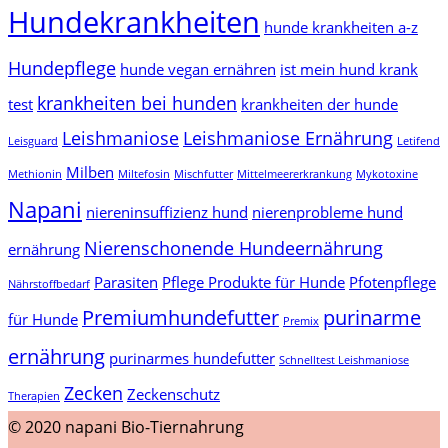
Hundekrankheiten
hunde krankheiten a-z
Hundepflege
hunde vegan ernähren
ist mein hund krank
krankheiten bei hunden
test
krankheiten der hunde
Leishmaniose
Leishmaniose Ernährung
Leisguard
Letifend
Milben
Methionin
Miltefosin
Mischfutter
Mittelmeererkrankung
Mykotoxine
Napani
niereninsuffizienz hund
nierenprobleme hund
Nierenschonende Hundeernährung
ernährung
Parasiten
Pflege Produkte für Hunde
Pfotenpflege
Nährstoffbedarf
Premiumhundefutter
purinarme
für Hunde
Premix
ernährung
purinarmes hundefutter
Schnelltest Leishmaniose
Zecken
Zeckenschutz
Therapien
© 2020 napani Bio-Tiernahrung