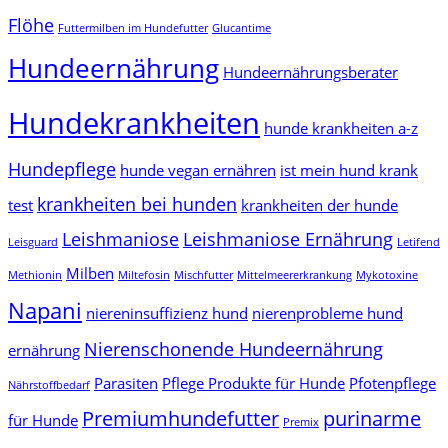
Flöhe
Futtermilben im Hundefutter
Glucantime
Hundeernährung
Hundeernährungsberater
Hundekrankheiten
hunde krankheiten a-z
Hundepflege
hunde vegan ernähren
ist mein hund krank
krankheiten bei hunden
test
krankheiten der hunde
Leishmaniose
Leishmaniose Ernährung
Leisguard
Letifend
Milben
Methionin
Miltefosin
Mischfutter
Mittelmeererkrankung
Mykotoxine
Napani
niereninsuffizienz hund
nierenprobleme hund
Nierenschonende Hundeernährung
ernährung
Parasiten
Pflege Produkte für Hunde
Pfotenpflege
Nährstoffbedarf
Premiumhundefutter
purinarme
für Hunde
Premix