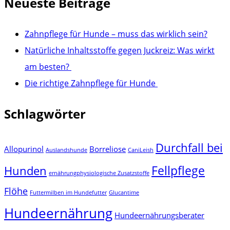
Neueste Beiträge
Zahnpflege für Hunde – muss das wirklich sein?
Natürliche Inhaltsstoffe gegen Juckreiz: Was wirkt
am besten?
Die richtige Zahnpflege für Hunde
Schlagwörter
Durchfall bei
Allopurinol
Borreliose
Auslandshunde
CaniLeish
Fellpflege
Hunden
ernährungphysiologische Zusatzstoffe
Flöhe
Futtermilben im Hundefutter
Glucantime
Hundeernährung
Hundeernährungsberater